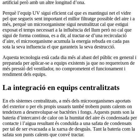
artificial però amb un altre longitud d’ona.
Perquè l’equip UV sigui eficient cal que es mantingui net el vidre
pel que segueix sent important el millor filtratge possible del aire i a
més, perquè un microorganisme sigui neutralitzat cal que estigui
exposat el temps necessari a la influència del llum però no cal que
sigui de forma continua, es a dir, al tractar-se d’una recirculació
d’aire, el microorganisme acumula la energia rebuda en cada pas
sota la seva influencia el que garanteix la seva destrucció.
Aquesta tecnologia està cada dia més al abast del públic en general i
preparada per aplicar-se a equips existents ja que no requereixen de
més pressió del ventilador, no comprometent el funcionament i
rendiment dels equips.
La integració en equips centralitzats
En els sistemes centralitzats, a més dels microorganismes aportats
del exterior o per els propis usuaris també trobem punts calents on
tendeixen a desenvolupar-se bactèries i fongs. Aquests punts son la
bateria d’intercanvi de calor on la humitat del aire és condensada per
contacte i l’aigua resultant és conduïda a una safata de condensats
per tal de ser evacuada a la xarxa de desguàs. Tant la bateria com la
safata son punts calents que convé tractar.