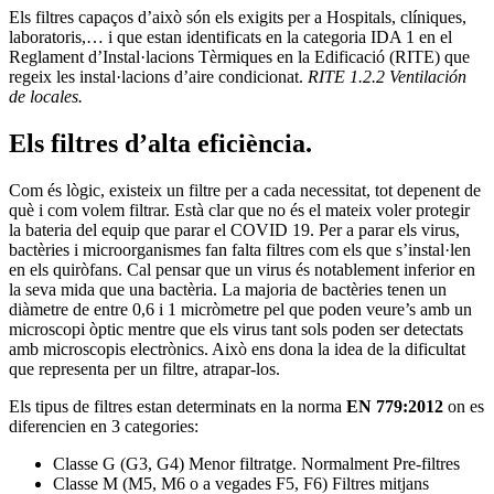
Els filtres capaços d’això són els exigits per a Hospitals, clíniques,
laboratoris,… i que estan identificats en la categoria IDA 1 en el
Reglament d’Instal·lacions Tèrmiques en la Edificació (RITE) que
regeix les instal·lacions d’aire condicionat.
RITE 1.2.2 Ventilación
de locales.
Els filtres d’alta eficiència.
Com és lògic, existeix un filtre per a cada necessitat, tot depenent de
què i com volem filtrar. Està clar que no és el mateix voler protegir
la bateria del equip que parar el COVID 19. Per a parar els virus,
bactèries i microorganismes fan falta filtres com els que s’instal·len
en els quiròfans. Cal pensar que un virus és notablement inferior en
la seva mida que una bactèria. La majoria de bactèries tenen un
diàmetre de entre 0,6 i 1 micròmetre pel que poden veure’s amb un
microscopi òptic mentre que els virus tant sols poden ser detectats
amb microscopis electrònics. Això ens dona la idea de la dificultat
que representa per un filtre, atrapar-los.
Els tipus de filtres estan determinats en la norma
EN 779:2012
on es
diferencien en 3 categories:
Classe G (G3, G4) Menor filtratge. Normalment Pre-filtres
Classe M (M5, M6 o a vegades F5, F6) Filtres mitjans