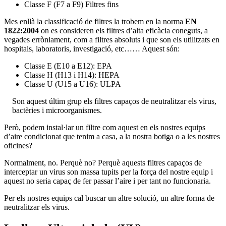
Classe F (F7 a F9) Filtres fins
Mes enllà la classificació de filtres la trobem en la norma
EN
1822:2004
on es consideren els filtres d’alta eficàcia coneguts, a
vegades erròniament, com a filtres absoluts i que son els utilitzats en
hospitals, laboratoris, investigació, etc…… Aquest són:
Classe E (E10 a E12): EPA
Classe H (H13 i H14): HEPA
Classe U (U15 a U16): ULPA
Son aquest últim grup els filtres capaços de neutralitzar els virus,
bactèries i microorganismes.
Però, podem instal·lar un filtre com aquest en els nostres equips
d’aire condicionat que tenim a casa, a la nostra botiga o a les nostres
oficines?
Normalment, no. Perquè no? Perquè aquests filtres capaços de
interceptar un virus son massa tupits per la força del nostre equip i
aquest no seria capaç de fer passar l’aire i per tant no funcionaria.
Per els nostres equips cal buscar un altre solució, un altre forma de
neutralitzar els virus.