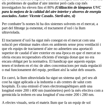
els problemes de qualitat d’aire interior però cada cop més
investigadors ho eleven fins el 80%
(Utilización de lámparas UVC
para la mejora de la calidad del aire interior y ahorros de energia
asociados. Autor: Vicente Casado. Steril-aire, sl)
Per combatre’ls nomes hi ha dos sistemes solvents en el mercat, a
part del filtratge ja esmentat, el tractament d’ozó i la llum
ultraviolada.
El tractament d’ozó ha sigut més conegut en el mercat com una
solució per eliminar males olors en ambients sense prou ventilació i
que els equips de tractament d’aire no admetien una aportació
superior de caudal d’aire exterior en una època en que el mercat no
oferia encara recuperadors eficients d’energia donat que no era
encara obligat per la normativa. El handicap que aquests equips
tenen el trobem en el risc de altes concentracions per mala regulació
o mal funcionament del equip, perillant així la salut dels usuaris.
En canvi, la llum ultraviolada ha sigut un sistema què, pel seu alt
cost ha sigut aplicada a la industria o als centres de salut com
hospitals. És una emissió d’ones electromagnètiques amb una
longitud entre 200 i 400 nm (nanòmetres) però la més efectiva com a
germicida la trobem en una longitud d’ona entre 200 i 280 nm.
A efectes visuals, seria el mateix llum que fa un equip de sol