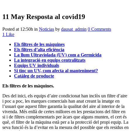
11 May
Resposta al covid19
Posted at 12:50h
in
Noticias
by
dausat_admin
0 Comments
1
Like
Els filtres de les màquines
Els filtres d’alta eficiència
La llum Ultraviolada (UV) com a Germicida
La integració en equips centralitzats
Equips UV individuals
Si tinc un UV, com afecta al manteniment?
Catàleg de producte
Els filtres de les màquines.
Des del inici, els equips d’aire condicionat han inclòs un filtre d’aire
i poc a poc, les marques comercials han anat creant la imatge en
l’usuari que aquest filtre garantia la qualitat del aire al interior de la
vivenda. Més enllà de certes millores en les prestacions del filtre en
si i de filtres complementaris per àcars que alguns munten, el cert és
què, el filtre de la màquina està per a la protecció del propi equip. La
seva funció és la d’evitar en la mesura del possible que els residus en