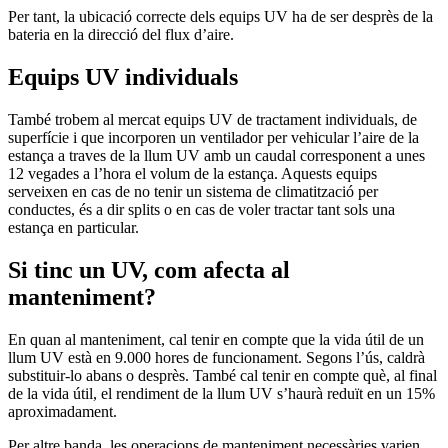
Per tant, la ubicació correcte dels equips UV ha de ser desprès de la
bateria en la direcció del flux d’aire.
Equips UV individuals
També trobem al mercat equips UV de tractament individuals, de
superfície i que incorporen un ventilador per vehicular l’aire de la
estança a traves de la llum UV amb un caudal corresponent a unes
12 vegades a l’hora el volum de la estança. Aquests equips
serveixen en cas de no tenir un sistema de climatització per
conductes, és a dir splits o en cas de voler tractar tant sols una
estança en particular.
Si tinc un UV, com afecta al
manteniment?
En quan al manteniment, cal tenir en compte que la vida útil de un
llum UV està en 9.000 hores de funcionament. Segons l’ús, caldrà
substituir-lo abans o desprès. També cal tenir en compte què, al final
de la vida útil, el rendiment de la llum UV s’haurà reduït en un 15%
aproximadament.
Per altre banda, les operacions de manteniment necessàries varien