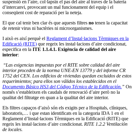
suspensió en l’aire, col·lapsin el pas del aire al traves de la bateria
d’intercanvi, provocant un mal funcionament del equip i el
conseqüent cost de reparació per la neteja.
El que cal tenir ben clar és que aquests filtres
no
tenen la capacitat
de retenir virus ni bactèries ni microorganismes.
I això es així perquè el
Reglament d’Instal·lacions Tèrmiques en la
Edificació (RITE)
que regeix les instal·lacions d’aire condicionat,
especifica en la
ITE 1.1.4.1. Exigència de calidad del aire
interior
:
“
Las exigencias impuestas por el RITE sobre calidad del aire
interior proceden de la norma UNE-EN 13779 y del informe CR
1752 del CEN. Los edificios de viviendas quedan excluidos de estos
requerimientos; para ellos son válidos los establecidos en el
Documento Básico HS3 del Código Técnico de la Edificación.
”
On
només s’estableixen els caudals de renovació d’aire però no la
qualitat del filtratge en quan a la qualitat del aire interior.
Els filtres capaços d’això són els exigits per a Hospitals, clíniques,
laboratoris,… i que estan identificats en la categoria IDA 1 en el
Reglament d’Instal·lacions Tèrmiques en la Edificació (RITE) que
regeix les instal·lacions d’aire condicionat.
RITE 1.2.2 Ventilación
de locales.