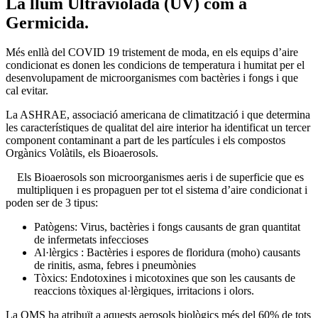
La llum Ultraviolada (UV) com a
Germicida.
Més enllà del COVID 19 tristement de moda, en els equips d’aire
condicionat es donen les condicions de temperatura i humitat per el
desenvolupament de microorganismes com bactèries i fongs i que
cal evitar.
La ASHRAE, associació americana de climatització i que determina
les característiques de qualitat del aire interior ha identificat un tercer
component contaminant a part de les partícules i els compostos
Orgànics Volàtils, els Bioaerosols.
Els Bioaerosols son microorganismes aeris i de superficie que es
multipliquen i es propaguen per tot el sistema d’aire condicionat i
poden ser de 3 tipus:
Patògens: Virus, bactèries i fongs causants de gran quantitat
de infermetats infeccioses
Al·lèrgics : Bactèries i espores de floridura (moho) causants
de rinitis, asma, febres i pneumònies
Tòxics: Endotoxines i micotoxines que son les causants de
reaccions tòxiques al·lèrgiques, irritacions i olors.
La OMS ha atribuït a aquests aerosols biològics més del 60% de tots